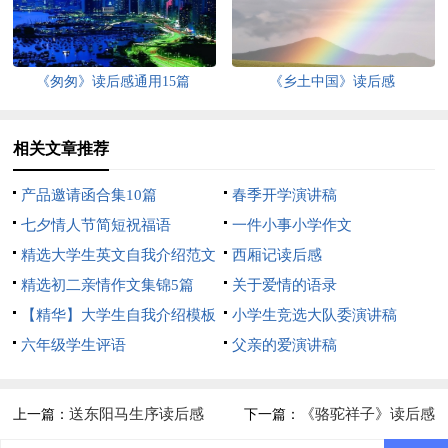
《匆匆》读后感通用15篇
《乡土中国》读后感
相关文章推荐
产品邀请函合集10篇
春季开学演讲稿
七夕情人节简短祝福语
一件小事小学作文
精选大学生英文自我介绍范文
西厢记读后感
10篇
精选初二亲情作文集锦5篇
关于爱情的语录
【精华】大学生自我介绍模板
小学生竞选大队委演讲稿
集锦4篇
六年级学生评语
父亲的爱演讲稿
送东阳马生序读后感
《骆驼祥子》读后感
上一篇：
下一篇：
(15篇)