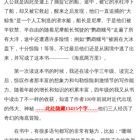
人公就是因此受邀上了捕捉它的船。途中，被它的水柱冲下
了船，却又被它救起，醒来之后发现，他们一直追捕的“大
鲸鱼”是一个人工制造的潜水艇，船长是尼摩。于是他们被
半软禁、半自由的随着尼摩船长驾驶的“鹦鹉螺号”走遍了所
有大洋，途中还遭遇许多险情：例如“鹦鹉螺号”被困在大冰
盖下，十分惊险！等等。不过最后他们还是从困境中逃了出
来，并写成了这本书————《海底两万里》。
第一次读这本书的时候，我还在读小学三年级。读完之
后，惊叹作者那丰富的想象力和勾勒惊险刺激情节的写作能
力。随着年龄的增长和知识的积累丰富，四年级的我又从书
中读出了不一样的收获，知道了作者100年前就对近代出现
的伟大、神秘
……此处隐藏13415个字……
他们三人经历了
奇幻的海底冒险。
在书中，有很多语句都写的非常有魅力，比如：“珊瑚