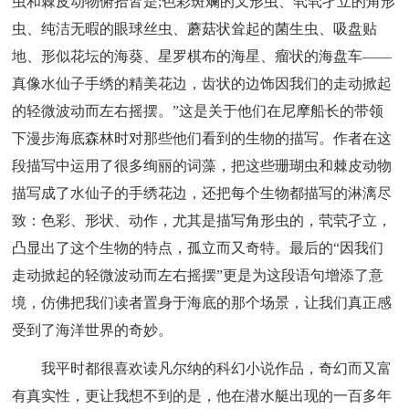
虫和棘皮动物俯拾皆是;色彩斑斓的叉形虫、茕茕孑立的角形
虫、纯洁无暇的眼球丝虫、蘑菇状耸起的菌生虫、吸盘贴
地、形似花坛的海葵、星罗棋布的海星、瘤状的海盘车——
真像水仙子手绣的精美花边，齿状的边饰因我们的走动掀起
的轻微波动而左右摇摆。”这是关于他们在尼摩船长的带领
下漫步海底森林时对那些他们看到的生物的描写。作者在这
段描写中运用了很多绚丽的词藻，把这些珊瑚虫和棘皮动物
描写成了水仙子的手绣花边，还把每个生物都描写的淋漓尽
致：色彩、形状、动作，尤其是描写角形虫的，茕茕孑立，
凸显出了这个生物的特点，孤立而又奇特。最后的“因我们
走动掀起的轻微波动而左右摇摆”更是为这段语句增添了意
境，仿佛把我们读者置身于海底的那个场景，让我们真正感
受到了海洋世界的奇妙。
我平时都很喜欢读凡尔纳的科幻小说作品，奇幻而又富
有真实性，更让我想不到的是，他在潜水艇出现的一百多年