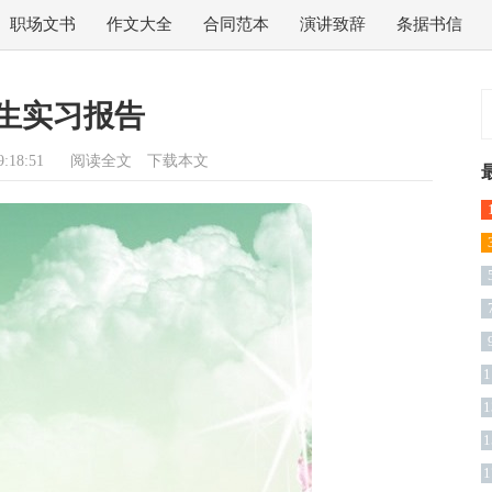
职场文书
作文大全
合同范本
演讲致辞
条据书信
生实习报告
:18:51
阅读全文
下载本文
篇
1
1
1
1