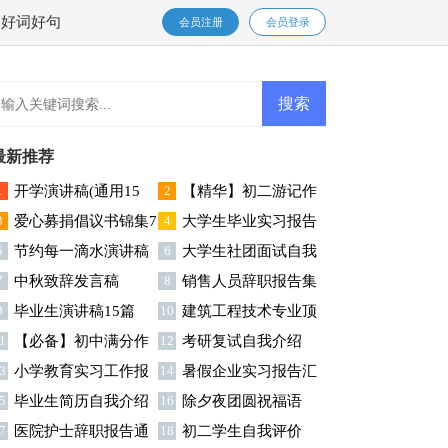
好词好句
会员注册
会员登录
最新推荐
1
开学演讲稿(通用15
2
【精华】初二游记作
3
爱心募捐倡议书锦集7
4
大学生毕业实习报告
)
文合集10篇
5
节约每一滴水演讲稿
6
大学生社团面试自我
篇
(集合15篇)
7
中秋致辞发言稿
8
销售人员辞职报告集
15篇
介绍
9
毕业生演讲稿15篇
10
建筑工程技术专业顶
锦15篇
1
【必备】初中满分作
12
考研复试自我介绍
岗实习报告
3
小学教育实习工作报
14
暑假企业实习报告汇
文八篇
5
毕业生简历自我介绍
16
除夕夜团圆祝福语
告
编10篇
7
医院护士辞职报告通
18
初二学生自我评价