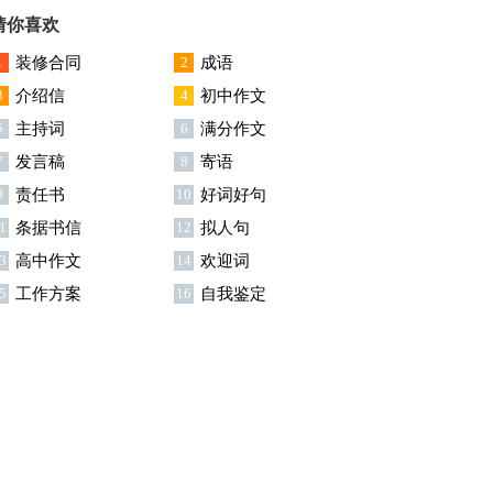
用15篇
猜你喜欢
1
装修合同
2
成语
3
介绍信
4
初中作文
5
主持词
6
满分作文
7
发言稿
8
寄语
9
责任书
10
好词好句
1
条据书信
12
拟人句
3
高中作文
14
欢迎词
5
工作方案
16
自我鉴定