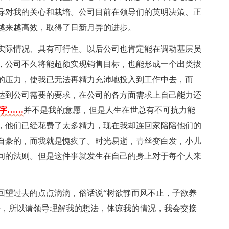
导对我的关心和栽培。公司目前在领导们的英明决策、正
越来越高效，取得了日新月异的进步。
实际情况、具有可行性。以后公司也肯定能在调动基层员
，公司不久将能超额实现销售目标，也能形成一个出类拔
的压力，使我已无法再精力充沛地投入到工作中去，而
达到公司需要的要求，在公司的各方面需求上自己能力还
个字……
并不是我的意愿，但是人生在世总有不可抗力能
，他们已经花费了太多精力，现在我却连回家陪陪他们的
自豪的，而我就是愧疚了。时光易逝，青丝变白发，小儿
间的法则。但是这件事就发生在自己的身上对于每个人来
回望过去的点点滴滴，俗话说“树欲静而风不止，子欲养
悔，所以请领导理解我的想法，体谅我的情况，我会交接