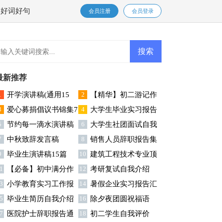
好词好句
会员注册
会员登录
最新推荐
1
开学演讲稿(通用15
2
【精华】初二游记作
3
爱心募捐倡议书锦集7
4
大学生毕业实习报告
)
文合集10篇
5
节约每一滴水演讲稿
6
大学生社团面试自我
篇
(集合15篇)
7
中秋致辞发言稿
8
销售人员辞职报告集
15篇
介绍
9
毕业生演讲稿15篇
10
建筑工程技术专业顶
锦15篇
1
【必备】初中满分作
12
考研复试自我介绍
岗实习报告
3
小学教育实习工作报
14
暑假企业实习报告汇
文八篇
5
毕业生简历自我介绍
16
除夕夜团圆祝福语
告
编10篇
7
医院护士辞职报告通
18
初二学生自我评价