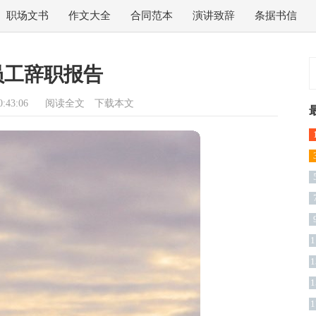
职场文书
作文大全
合同范本
演讲致辞
条据书信
员工辞职报告
:43:06
阅读全文
下载本文
篇
1
1
1
1