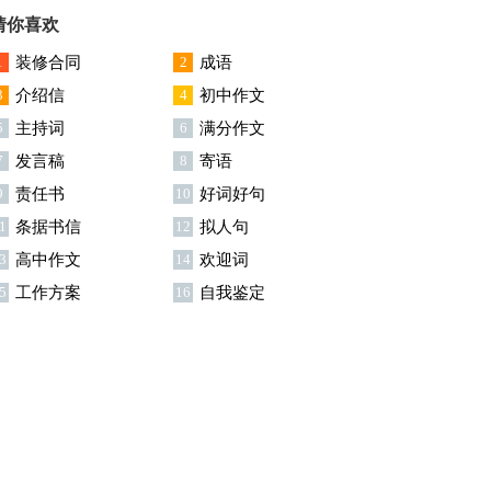
用15篇
猜你喜欢
1
装修合同
2
成语
3
介绍信
4
初中作文
5
主持词
6
满分作文
7
发言稿
8
寄语
9
责任书
10
好词好句
1
条据书信
12
拟人句
3
高中作文
14
欢迎词
5
工作方案
16
自我鉴定