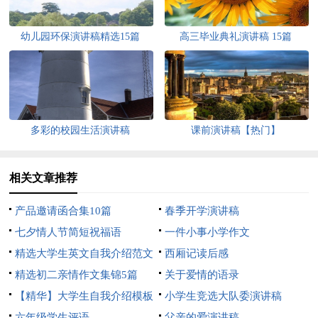
幼儿园环保演讲稿精选15篇
高三毕业典礼演讲稿 15篇
多彩的校园生活演讲稿
课前演讲稿【热门】
相关文章推荐
产品邀请函合集10篇
春季开学演讲稿
七夕情人节简短祝福语
一件小事小学作文
精选大学生英文自我介绍范文
西厢记读后感
10篇
精选初二亲情作文集锦5篇
关于爱情的语录
【精华】大学生自我介绍模板
小学生竞选大队委演讲稿
集锦4篇
六年级学生评语
父亲的爱演讲稿