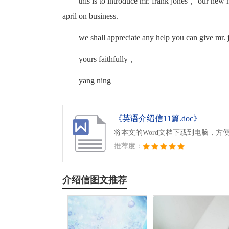
this is to introduce mr. frank jones， our new 
april on business.
we shall appreciate any help you can give mr. 
yours faithfully，
yang ning
《英语介绍信11篇.doc》
将本文的Word文档下载到电脑，方
推荐度：
介绍信图文推荐