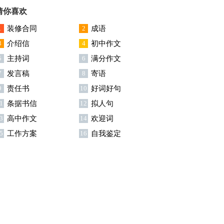
用15篇
猜你喜欢
1
装修合同
2
成语
3
介绍信
4
初中作文
5
主持词
6
满分作文
7
发言稿
8
寄语
9
责任书
10
好词好句
1
条据书信
12
拟人句
3
高中作文
14
欢迎词
5
工作方案
16
自我鉴定