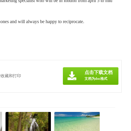
marketing specialist who will be in london from april 5 to mid
jones and will always be happy to reciprocate.
点击下载文档
便收藏和打印
文档为doc格式