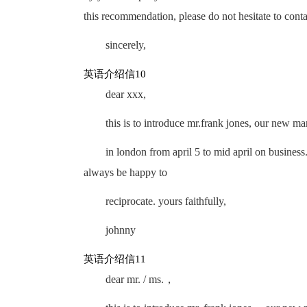
this recommendation, please do not hesitate to conta
sincerely,
英语介绍信10
dear xxx,
this is to introduce mr.frank jones, our new ma
in london from april 5 to mid april on business
always be happy to
reciprocate. yours faithfully,
johnny
英语介绍信11
dear mr. / ms.，