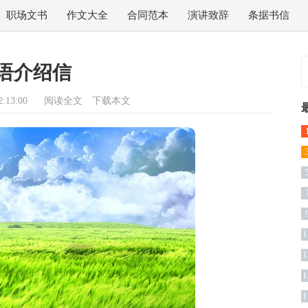
职场文书
作文大全
合同范本
演讲致辞
条据书信
语介绍信
:13:00
阅读全文
下载本文
篇
1
1
1
1