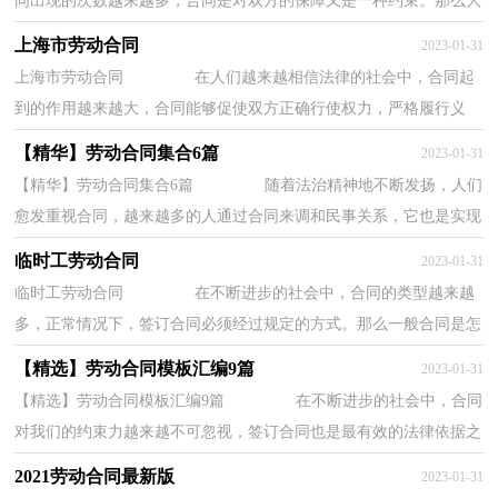
同出现的次数越来越多，合同是对双方的保障又是一种约束。那么大
家知道合法的合同书怎么写吗？以下是小编收...
上海市劳动合同
2023-01-31
上海市劳动合同 在人们越来越相信法律的社会中，合同起
到的作用越来越大，合同能够促使双方正确行使权力，严格履行义
务。那么制定合同书有什么需要注意的呢？以下是...
【精华】劳动合同集合6篇
2023-01-31
【精华】劳动合同集合6篇 随着法治精神地不断发扬，人们
愈发重视合同，越来越多的人通过合同来调和民事关系，它也是实现
专业化合作的纽带。相信很多朋友都对拟合...
临时工劳动合同
2023-01-31
临时工劳动合同 在不断进步的社会中，合同的类型越来越
多，正常情况下，签订合同必须经过规定的方式。那么一般合同是怎
么起草的呢？以下是小编帮大家整理的临时工劳...
【精选】劳动合同模板汇编9篇
2023-01-31
【精选】劳动合同模板汇编9篇 在不断进步的社会中，合同
对我们的约束力越来越不可忽视，签订合同也是最有效的法律依据之
一。那么合同书的格式，你掌握了吗？下面是...
2021劳动合同最新版
2023-01-31