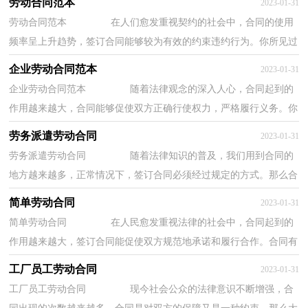
劳动合同范本
2023-01-31
劳动合同范本 在人们愈发重视契约的社会中，合同的使用
频率呈上升趋势，签订合同能够较为有效的约束违约行为。你所见过
的合同是什么样的呢？以下是小编整理的劳动...
企业劳动合同范本
2023-01-31
企业劳动合同范本 随着法律观念的深入人心，合同起到的
作用越来越大，合同能够促使双方正确行使权力，严格履行义务。你
知道合同的主要内容是什么吗？下面是小编为大...
劳务派遣劳动合同
2023-01-31
劳务派遣劳动合同 随着法律知识的普及，我们用到合同的
地方越来越多，正常情况下，签订合同必须经过规定的方式。那么合
同要怎么拟定？想必这让大家都很苦恼吧，以下是...
简单劳动合同
2023-01-31
简单劳动合同 在人民愈发重视法律的社会中，合同起到的
作用越来越大，签订合同能促使双方规范地承诺和履行合作。合同有
不同的类型，当然也有不同的目的，以下是小编...
工厂员工劳动合同
2023-01-31
工厂员工劳动合同 现今社会公众的法律意识不断增强，合