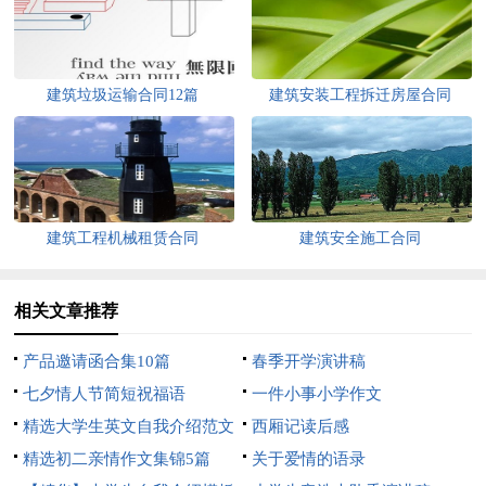
建筑垃圾运输合同12篇
建筑安装工程拆迁房屋合同
建筑工程机械租赁合同
建筑安全施工合同
相关文章推荐
产品邀请函合集10篇
春季开学演讲稿
七夕情人节简短祝福语
一件小事小学作文
精选大学生英文自我介绍范文
西厢记读后感
10篇
精选初二亲情作文集锦5篇
关于爱情的语录