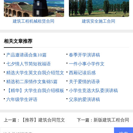
建筑工程机械租赁合同
建筑安全施工合同
相关文章推荐
产品邀请函合集10篇
春季开学演讲稿
七夕情人节简短祝福语
一件小事小学作文
精选大学生英文自我介绍范文
西厢记读后感
10篇
精选初二亲情作文集锦5篇
关于爱情的语录
【精华】大学生自我介绍模板
小学生竞选大队委演讲稿
集锦4篇
六年级学生评语
父亲的爱演讲稿
【推荐】建筑合同范文
新版建筑工程合同
上一篇：
下一篇：
汇编7篇