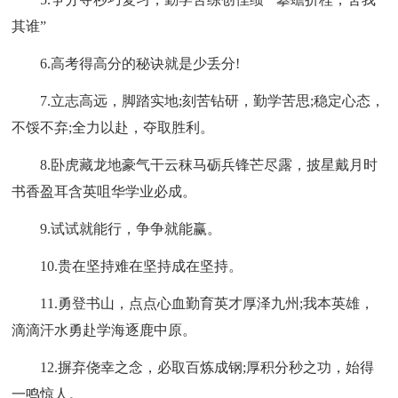
其谁”
6.高考得高分的秘诀就是少丢分!
7.立志高远，脚踏实地;刻苦钻研，勤学苦思;稳定心态，
不馁不弃;全力以赴，夺取胜利。
8.卧虎藏龙地豪气干云秣马砺兵锋芒尽露，披星戴月时
书香盈耳含英咀华学业必成。
9.试试就能行，争争就能赢。
10.贵在坚持难在坚持成在坚持。
11.勇登书山，点点心血勤育英才厚泽九州;我本英雄，
滴滴汗水勇赴学海逐鹿中原。
12.摒弃侥幸之念，必取百炼成钢;厚积分秒之功，始得
一鸣惊人。